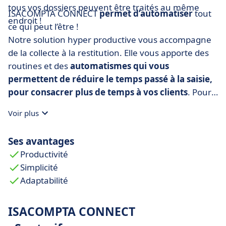
tous vos dossiers peuvent être traités au même
ISACOMPTA CONNECT
permet d’automatiser
tout
endroit !
ce qui peut l’être !
Notre solution hyper productive vous accompagne
de la collecte à la restitution. Elle vous apporte des
routines et des
automatismes qui vous
permettent de réduire le temps passé à la saisie,
pour consacrer plus de temps à vos clients
. Pour
cela, vous pouvez vous fier aux
« Etalons
Voir plus
Standards »
qui embarquent l’ensemble des
paramétrages comptables et garantissent leur
Ses avantages
application systématique sur l’ensemble des
Productivité
dossiers rattachés.
Simplicité
ISACOMPTA CONNECT
est également une solution
Adaptabilité
conçue pour
être partagée avec votre client
. Vous
décidez de la répartition des rôles et vous travaillez
ISACOMPTA CONNECT
en temps réel, sur un système d’information unique
en associant pleinement les clients à votre