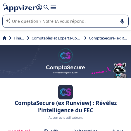
répondre (plusieurs lignes avec
shift + entrée
).
L'IA de Appvizer vous guide dans l'utilisation ou la sélection de
logiciel SaaS en entreprise.
Finance
Comptables et Experts-Comptables
ComptaSecure (ex Runview)
ComptaSecure (ex Runview) : Révélez
l'intelligence du FEC
Aucun avis utilisateurs