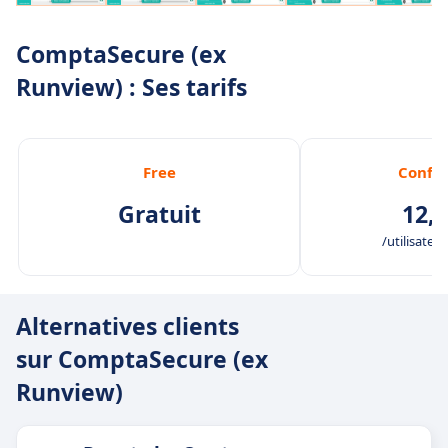
ComptaSecure (ex
Runview) : Ses tarifs
Free
Confo
Gratuit
12,0
/utilisateur
Alternatives clients
sur ComptaSecure (ex
Runview)