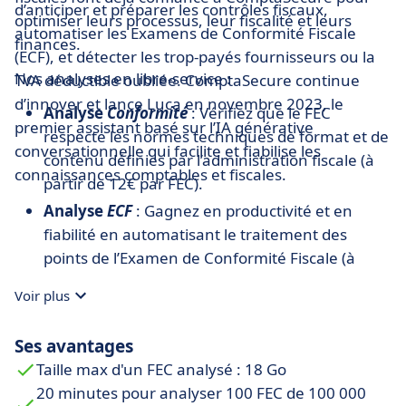
d’anticiper et préparer les contrôles fiscaux,
optimiser leurs processus, leur fiscalité et leurs
automatiser les Examens de Conformité Fiscale
finances.
(ECF), et détecter les trop-payés fournisseurs ou la
Nos analyses en libre-service :
TVA déductible oubliée. ComptaSecure continue
d’innover et lance Luca en novembre 2023, le
Analyse
Conformité
: Vérifiez que le FEC
premier assistant basé sur l’IA générative
respecte les normes techniques de format et de
conversationnelle qui facilite et fiabilise les
contenu définies par l’administration fiscale (à
connaissances comptables et fiscales.
partir de 12€ par FEC).
Analyse
ECF
: Gagnez en productivité et en
fiabilité en automatisant le traitement des
points de l’Examen de Conformité Fiscale (à
partir de 15€ par FEC).
Voir plus
Analyse
Diagnostic
: Réalisez un
pré-contrôle
fiscal
pour éprouver la qualité comptable du FEC
Ses avantages
et prévenir le risque fiscal (à partir de 49€ par
Taille max d'un FEC analysé : 18 Go
FEC).
20 minutes pour analyser 100 FEC de 100 000