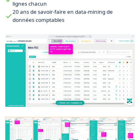
Analyse
Cash
: Découvrez les trop-payés
lignes chacun
fournisseurs et la TVA déductible oubliée dans la
20 ans de savoir-faire en data-mining de
comptabilité fournisseurs pour les récupérer (à
données comptables
partir de 99€ par FEC).