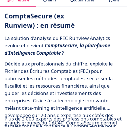
En résumé
Tarifs
Alternatives
Avis
ComptaSecure (ex
Runview) : en résumé
La solution d'analyse du FEC Runview Analytics
évolue et devient
ComptaSecure, la plateforme
d'Intelligence Comptable
?
Dédiée aux professionnels du chiffre, exploite le
Fichier des Écritures Comptables (FEC) pour
optimiser les méthodes comptables, sécuriser la
fiscalité et les ressources financières, ainsi que
guider les décisions et investissements des
entreprises. Grâce à sa technologie innovante
mêlant data-mining et intelligence artificielle,
développée sur 20 ans d'expertise aux côtés des
Plus de 2 000 experts des professions comptables et
grands groupes du CAC40, ComptaSecure permet
fiscales font déjà confiance à ComptaSecure pour