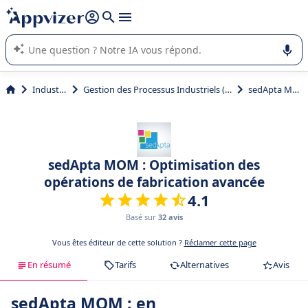
répondre (plusieurs lignes avec
shift + entrée
).
L'IA de Appvizer vous guide dans l'utilisation ou la sélection de
logiciel SaaS en entreprise.
Industrie
Gestion des Processus Industriels (MES)
sedApta MOM
sedApta MOM : Optimisation des
opérations de fabrication avancée
4.1
Basé sur
32 avis
Vous êtes éditeur de cette solution ?
Réclamer cette page
En résumé
Tarifs
Alternatives
Avis
sedApta MOM : en