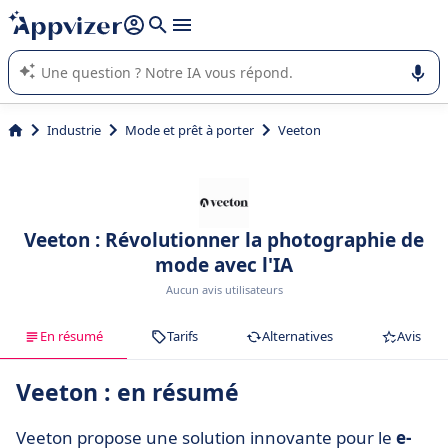
répondre (plusieurs lignes avec
shift + entrée
).
L'IA de Appvizer vous guide dans l'utilisation ou la sélection de
logiciel SaaS en entreprise.
Industrie
Mode et prêt à porter
Veeton
Veeton : Révolutionner la photographie de
mode avec l'IA
Aucun avis utilisateurs
En résumé
Tarifs
Alternatives
Avis
Veeton : en résumé
Veeton propose une solution innovante pour le
e-