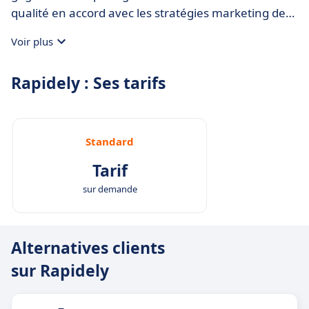
qualité en accord avec les stratégies marketing des
utilisateurs. Les fonctionnalités de collaboration, les
Voir plus
outils de stratégie de contenu complets et les
fonctionnalités audio tendances font de cette
Rapidely : Ses tarifs
plateforme un atout précieux pour les
professionnels occupés qui souhaitent améliorer
leur présence en ligne et engager leur public.
Standard
Tarif
sur demande
Alternatives clients
sur Rapidely