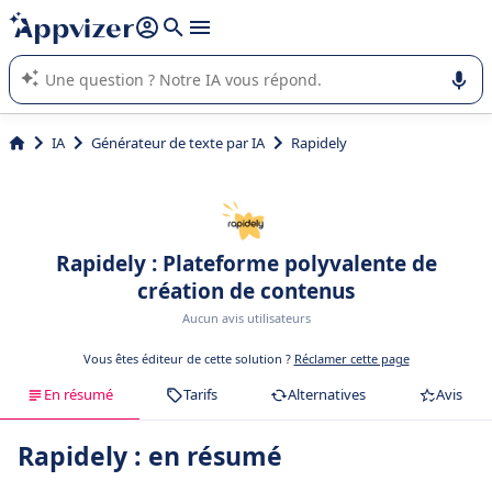
répondre (plusieurs lignes avec
shift + entrée
).
L'IA de Appvizer vous guide dans l'utilisation ou la sélection de
logiciel SaaS en entreprise.
IA
Générateur de texte par IA
Rapidely
Rapidely : Plateforme polyvalente de
création de contenus
Aucun avis utilisateurs
Vous êtes éditeur de cette solution ?
Réclamer cette page
En résumé
Tarifs
Alternatives
Avis
Rapidely : en résumé