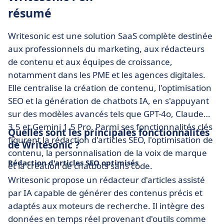
résumé
Writesonic est une solution SaaS complète destinée
aux professionnels du marketing, aux rédacteurs
de contenu et aux équipes de croissance,
notamment dans les PME et les agences digitales.
Elle centralise la création de contenu, l'optimisation
SEO et la génération de chatbots IA, en s'appuyant
sur des modèles avancés tels que GPT-4o, Claude
3.5 et Gemini 1.5 Pro. Parmi ses fonctionnalités clés
Quelles sont les principales fonctionnalités
figurent la rédaction d'articles SEO, l'optimisation de
de Writesonic ?
contenu, la personnalisation de la voix de marque
Rédaction d'articles SEO optimisés
et la création de chatbots sans code.
Writesonic propose un rédacteur d'articles assisté
par IA capable de générer des contenus précis et
adaptés aux moteurs de recherche. Il intègre des
données en temps réel provenant d'outils comme