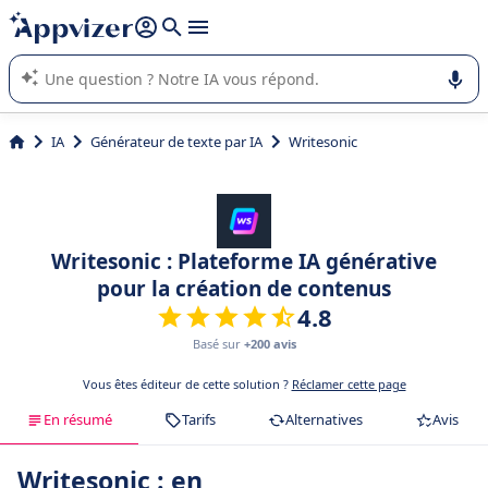
répondre (plusieurs lignes avec
shift + entrée
).
L'IA de Appvizer vous guide dans l'utilisation ou la sélection de
logiciel SaaS en entreprise.
IA
Générateur de texte par IA
Writesonic
Writesonic : Plateforme IA générative
pour la création de contenus
4.8
Basé sur
+200 avis
Vous êtes éditeur de cette solution ?
Réclamer cette page
En résumé
Tarifs
Alternatives
Avis
Writesonic : en