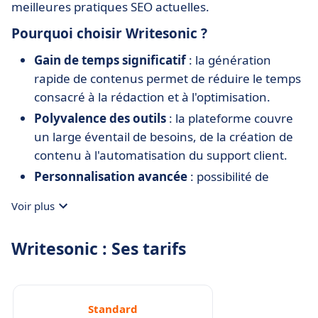
meilleures pratiques SEO actuelles.
Pourquoi choisir Writesonic ?
Gain de temps significatif
: la génération
rapide de contenus permet de réduire le temps
consacré à la rédaction et à l'optimisation.
Polyvalence des outils
: la plateforme couvre
un large éventail de besoins, de la création de
contenu à l'automatisation du support client.
Personnalisation avancée
: possibilité de
définir une voix de marque cohérente et de
Voir plus
créer des chatbots adaptés aux spécificités de
l'entreprise.
Writesonic : Ses tarifs
Intégration fluide
: compatibilité avec des
outils populaires comme WordPress, Ahrefs et
Google Analytics pour une gestion centralisée.
Standard
Accessibilité
: interface intuitive adaptée aux