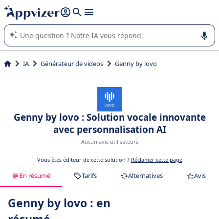
répondre (plusieurs lignes avec
shift + entrée
).
L'IA de Appvizer vous guide dans l'utilisation ou la sélection de
logiciel SaaS en entreprise.
IA
Générateur de videos
Genny by lovo
Genny by lovo : Solution vocale innovante
avec personnalisation AI
Aucun avis utilisateurs
Vous êtes éditeur de cette solution ?
Réclamer cette page
En résumé
Tarifs
Alternatives
Avis
Genny by lovo : en