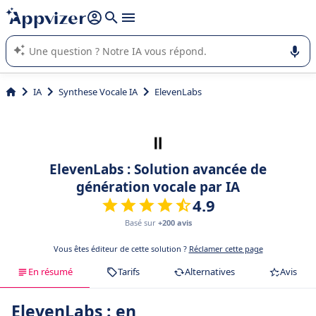
répondre (plusieurs lignes avec
shift + entrée
).
L'IA de Appvizer vous guide dans l'utilisation ou la sélection de
logiciel SaaS en entreprise.
IA
Synthese Vocale IA
ElevenLabs
ElevenLabs : Solution avancée de
génération vocale par IA
4.9
Basé sur
+200 avis
Vous êtes éditeur de cette solution ?
Réclamer cette page
En résumé
Tarifs
Alternatives
Avis
ElevenLabs : en