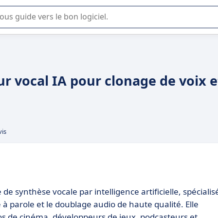
lisation ou la sélection de logiciel SaaS en entreprise.
r vocal IA pour clonage de voix e
vis
 synthèse vocale par intelligence artificielle, spécialis
 à parole et le doublage audio de haute qualité. Elle
os de cinéma, développeurs de jeux, podcasteurs et