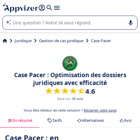
répondre (plusieurs lignes avec
shift + entrée
).
L'IA de Appvizer vous guide dans l'utilisation ou la sélection de
logiciel SaaS en entreprise.
Juridique
Gestion de cas juridique
Case Pacer
Case Pacer : Optimisation des dossiers
juridiques avec efficacité
4.6
Basé sur
39 avis
Vous êtes éditeur de cette solution ?
Réclamer cette page
En résumé
Tarifs
Alternatives
Avis
Case Pacer : en