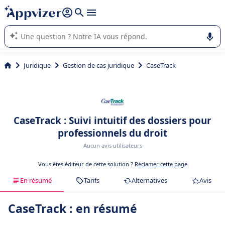
répondre (plusieurs lignes avec
shift + entrée
).
L'IA de Appvizer vous guide dans l'utilisation ou la sélection de
logiciel SaaS en entreprise.
Juridique
Gestion de cas juridique
CaseTrack
CaseTrack : Suivi intuitif des dossiers pour
professionnels du droit
Aucun avis utilisateurs
Vous êtes éditeur de cette solution ?
Réclamer cette page
En résumé
Tarifs
Alternatives
Avis
CaseTrack : en résumé