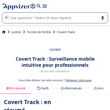
répondre (plusieurs lignes avec
shift + entrée
).
L'IA de Appvizer vous guide dans l'utilisation ou la sélection de
logiciel SaaS en entreprise.
Justice
Forces de l'ordre
Covert Track
Covert Track : Surveillance mobile
intuitive pour professionnels
Aucun avis utilisateurs
Vous êtes éditeur de cette solution ?
Réclamer cette page
En résumé
Tarifs
Alternatives
Avis
Covert Track : en