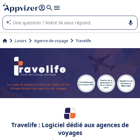
répondre (plusieurs lignes avec
shift + entrée
).
L'IA de Appvizer vous guide dans l'utilisation ou la sélection de
logiciel SaaS en entreprise.
Loisirs
Agence de voyage
Travelife
Travelife : Logiciel dédié aux agences de
voyages