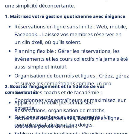
une simplicité déconcertante.
1. Maîtrisez votre gestion quotidienne avec élégance
Réservations en ligne sans limite : Web, mobile,
Facebook… Laissez vos membres réserver en
un clin d’œil, où qu’ils soient.
Planning flexible : Gérer les réservations, les
événements et les cours collectifs n’a jamais été
aussi simple et intuitif.
Organisation de tournois et ligues : Créez, gérez
et suivez les compétitions comme un pro.
2. Boostez l’engagement et la fidélité de vos
Gestion des coachs et de l’académie :
communautés
Coordonnez vos entraîneurs et maximisez leur
Application mobile personnalisée :
potentiel.
Réservations, organisation de matchs,
Suivi des membres et abonnements : Un
recherche de partenaires, boutique en ligne…
contrôle total, du bout des doigts.
tout est à portée de main !
Tableau de bord intelligent : Visualisez en temps