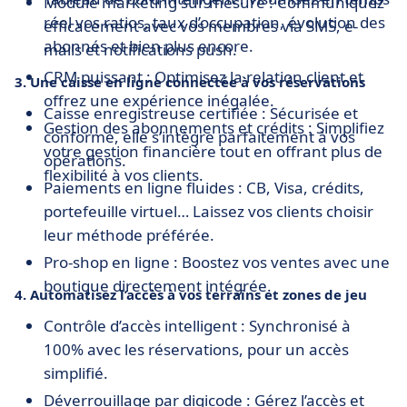
Module marketing sur-mesure : Communiquez
réel vos ratios, taux d’occupation, évolution des
efficacement avec vos membres via SMS, e-
abonnés et bien plus encore.
mails et notifications push.
CRM puissant : Optimisez la relation client et
3. Une caisse en ligne connectée à vos réservations
offrez une expérience inégalée.
Caisse enregistreuse certifiée : Sécurisée et
Gestion des abonnements et crédits : Simplifiez
conforme, elle s’intègre parfaitement à vos
votre gestion financière tout en offrant plus de
opérations.
flexibilité à vos clients.
Paiements en ligne fluides : CB, Visa, crédits,
portefeuille virtuel… Laissez vos clients choisir
leur méthode préférée.
Pro-shop en ligne : Boostez vos ventes avec une
boutique directement intégrée.
4. Automatisez l’accès à vos terrains et zones de jeu
Contrôle d’accès intelligent : Synchronisé à
100% avec les réservations, pour un accès
simplifié.
Déverrouillage par digicode : Gérez l’accès et