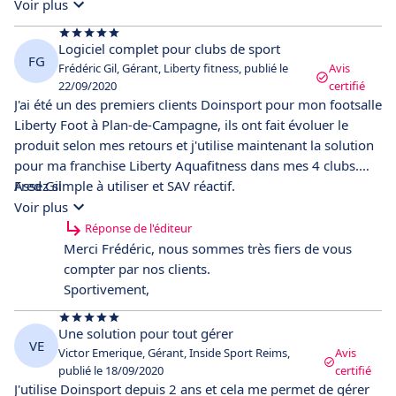
sont disponibles 7/7. Il serait génial d'inclure un module de
Voir plus
notation non pas entre clients, mais que les clients puissent
noter les prestations du club pour savoir ce qui fonctionne
Logiciel complet pour clubs de sport
FG
et ce qu'on doit travailler.
Frédéric Gil, Gérant, Liberty fitness, publié le
Avis
22/09/2020
certifié
J'ai été un des premiers clients Doinsport pour mon footsalle
Liberty Foot à Plan-de-Campagne, ils ont fait évoluer le
produit selon mes retours et j'utilise maintenant la solution
pour ma franchise Liberty Aquafitness dans mes 4 clubs.
Assez simple à utiliser et SAV réactif.
Fred Gil
Voir plus
Réponse de l'éditeur
Merci Frédéric, nous sommes très fiers de vous
compter par nos clients.
Sportivement,
Une solution pour tout gérer
VE
Victor Emerique, Gérant, Inside Sport Reims,
Avis
publié le 18/09/2020
certifié
J'utilise Doinsport depuis 2 ans et cela me permet de gérer