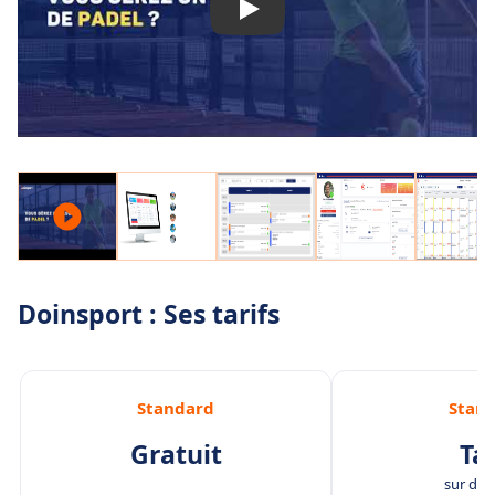
Doinsport : Ses tarifs
Standard
Stan
Gratuit
Tar
sur de