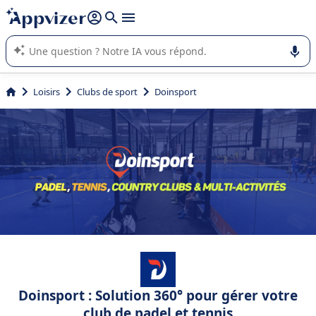
répondre (plusieurs lignes avec
shift + entrée
).
L'IA de Appvizer vous guide dans l'utilisation ou la sélection de
logiciel SaaS en entreprise.
Loisirs
Clubs de sport
Doinsport
Doinsport : Solution 360° pour gérer votre
club de padel et tennis