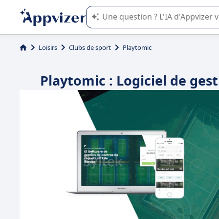
L'IA de Appvizer vous guide dans l'uti
Loisirs
Clubs de sport
Playtomic
Playtomic : Logiciel de gest