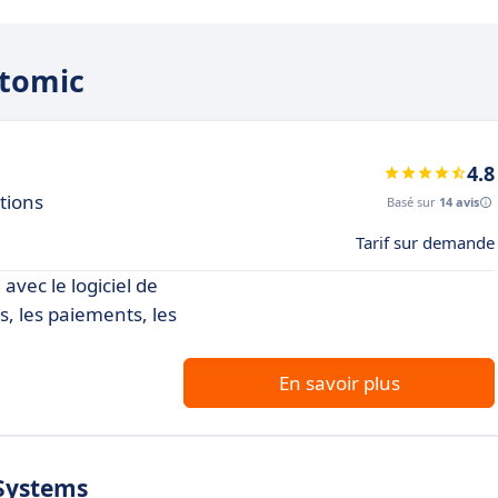
ytomic
4.8
ations
Basé sur
14 avis
Tarif sur demande
 avec le logiciel de
s, les paiements, les
En savoir plus
Systems