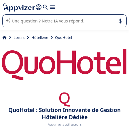
répondre (plusieurs lignes avec
shift + entrée
).
L'IA de Appvizer vous guide dans l'utilisation ou la sélection de
logiciel SaaS en entreprise.
Loisirs
Hôtellerie
QuoHotel
QuoHotel : Solution Innovante de Gestion
Hôtelière Dédiée
Aucun avis utilisateurs