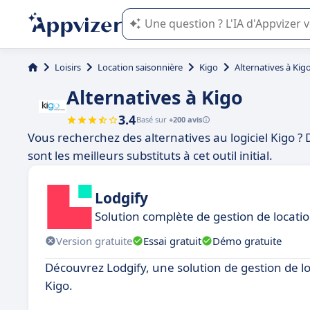
L'IA de Appvizer vous guide dans l'uti
Loisirs
Location saisonnière
Kigo
Alternatives à Kig
Alternatives à Kigo
3.4
Basé sur
+200 avis
Vous recherchez des alternatives au logiciel Kigo ?
sont les meilleurs substituts à cet outil initial.
Lodgify
Solution complète de gestion de locati
Version gratuite
Essai gratuit
Démo gratuite
Découvrez Lodgify, une solution de gestion de lo
Kigo.