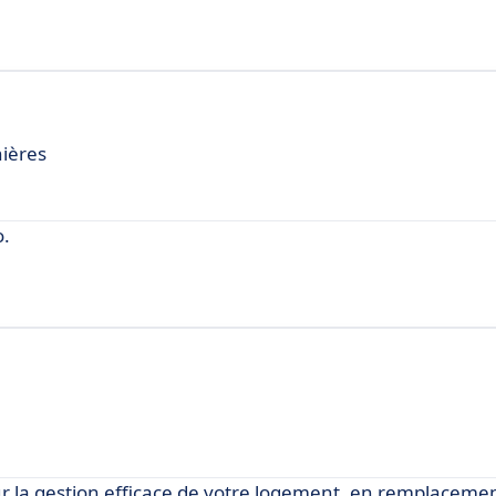
nières
o.
r la gestion efficace de votre logement, en remplacemen