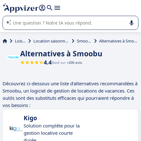
répondre (plusieurs lignes avec
shift + entrée
).
L'IA de Appvizer vous guide dans l'utilisation ou la sélection de
logiciel SaaS en entreprise.
Loisirs
Location saisonnière
Smoobu
Alternatives à Smoobu
Alternatives à Smoobu
4.4
Basé sur
+200 avis
Découvrez ci-dessous une liste d'alternatives recommandées à
Smoobu, un logiciel de gestion de locations de vacances. Ces
outils sont des substituts efficaces qui pourraient répondre à
vos besoins :
Kigo
Solution complète pour la
gestion locative courte
durée