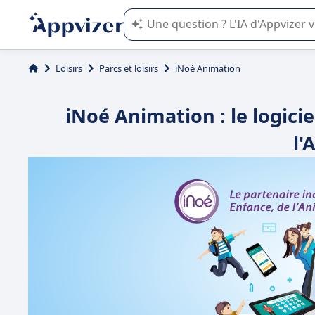
L'IA de Appvizer vous guide dans l'uti
Loisirs
Parcs et loisirs
iNoé Animation
iNoé Animation : le logici
l'