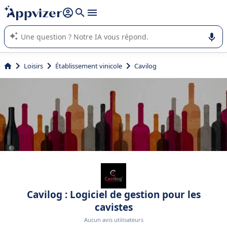
répondre (plusieurs lignes avec
shift + entrée
).
L'IA de Appvizer vous guide dans l'utilisation ou la sélection de
logiciel SaaS en entreprise.
Loisirs
Établissement vinicole
Cavilog
Cavilog : Logiciel de gestion pour les
cavistes
Aucun avis utilisateurs