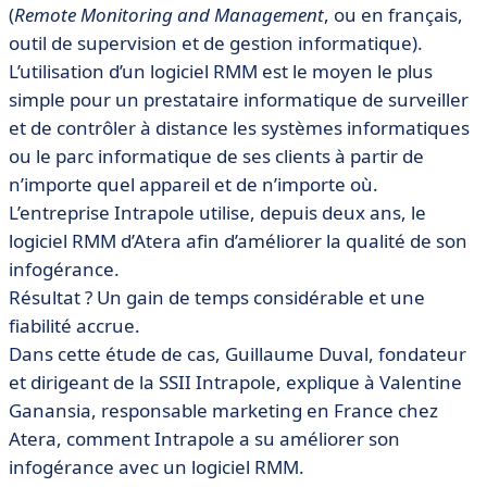
(
Remote Monitoring and Management
, ou en français,
• Les solutions apportées en utilisant le logiciel RMM +
outil de supervision et de gestion informatique).
PSA d’Atera
L’utilisation d’un logiciel RMM est le moyen le plus
• Les résultats obtenus
simple pour un prestataire informatique de surveiller
• Conclusion
et de contrôler à distance les systèmes informatiques
ou le parc informatique de ses clients à partir de
n’importe quel appareil et de n’importe où.
L’entreprise Intrapole utilise, depuis deux ans, le
logiciel RMM d’Atera afin d’améliorer la qualité de son
infogérance.
Résultat ? Un gain de temps considérable et une
fiabilité accrue.
Dans cette étude de cas, Guillaume Duval, fondateur
et dirigeant de la SSII Intrapole, explique à Valentine
Ganansia, responsable marketing en France chez
Atera, comment Intrapole a su améliorer son
infogérance avec un logiciel RMM.