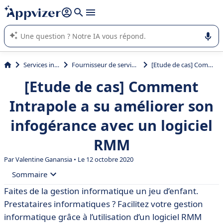
répondre (plusieurs lignes avec
shift + entrée
).
L'IA de Appvizer vous guide dans l'utilisation ou la sélection de
logiciel SaaS en entreprise.
Services informatiques
Fournisseur de services externalisés (MSP)
[Etude de cas] Comment Intrapole a su améliorer son infogérance avec un logiciel RMM
[Etude de cas] Comment
Intrapole a su améliorer son
infogérance avec un logiciel
RMM
Par
Valentine Ganansia
• Le 12 octobre 2020
Sommaire
Faites de la gestion informatique un jeu d’enfant.
• Intrapole en quelques mots
Prestataires informatiques ? Facilitez votre gestion
• Les défis informatiques à surmonter au quotidien
informatique grâce à l’utilisation d’un logiciel RMM