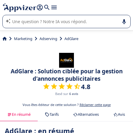
répondre (plusieurs lignes avec
shift + entrée
).
L'IA de Appvizer vous guide dans l'utilisation ou la sélection de
logiciel SaaS en entreprise.
Marketing
Adserving
AdGlare
AdGlare : Solution ciblée pour la gestion
d'annonces publicitaires
4.8
Basé sur
6 avis
Vous êtes éditeur de cette solution ?
Réclamer cette page
En résumé
Tarifs
Alternatives
Avis
AdGlare : en résumé