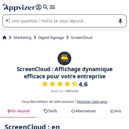
répondre (plusieurs lignes avec
shift + entrée
).
L'IA de Appvizer vous guide dans l'utilisation ou la sélection de
logiciel SaaS en entreprise.
Marketing
Digital Signage
ScreenCloud
ScreenCloud : Affichage dynamique
efficace pour votre entreprise
4.6
Basé sur
+200 avis
Vous êtes éditeur de cette solution ?
Réclamer cette page
En résumé
Tarifs
Alternatives
Avis
ScreenCloud : en