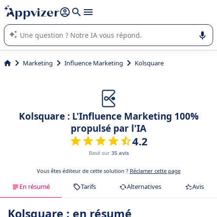
répondre (plusieurs lignes avec
shift + entrée
).
L'IA de Appvizer vous guide dans l'utilisation ou la sélection de
logiciel SaaS en entreprise.
Marketing
Influence Marketing
Kolsquare
Kolsquare : L'Influence Marketing 100%
propulsé par l'IA
4.2
Basé sur
35 avis
Vous êtes éditeur de cette solution ?
Réclamer cette page
En résumé
Tarifs
Alternatives
Avis
Kolsquare : en résumé