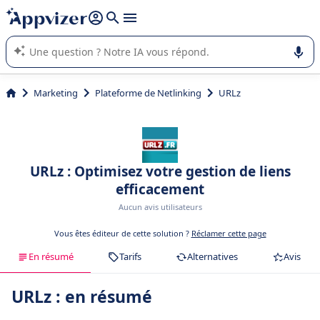
répondre (plusieurs lignes avec
shift + entrée
).
L'IA de Appvizer vous guide dans l'utilisation ou la sélection de
logiciel SaaS en entreprise.
Marketing
Plateforme de Netlinking
URLz
URLz : Optimisez votre gestion de liens
efficacement
Aucun avis utilisateurs
Vous êtes éditeur de cette solution ?
Réclamer cette page
En résumé
Tarifs
Alternatives
Avis
URLz : en résumé