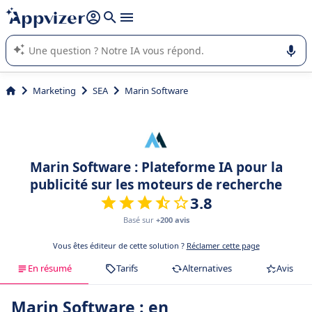
répondre (plusieurs lignes avec
shift + entrée
).
L'IA de Appvizer vous guide dans l'utilisation ou la sélection de
logiciel SaaS en entreprise.
Marketing
SEA
Marin Software
Marin Software : Plateforme IA pour la
publicité sur les moteurs de recherche
3.8
Basé sur
+200 avis
Vous êtes éditeur de cette solution ?
Réclamer cette page
En résumé
Tarifs
Alternatives
Avis
Marin Software : en