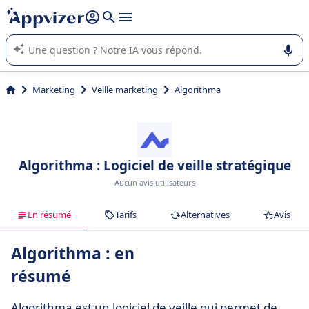
répondre (plusieurs lignes avec
shift + entrée
).
L'IA de Appvizer vous guide dans l'utilisation ou la sélection de
logiciel SaaS en entreprise.
Marketing
Veille marketing
Algorithma
Algorithma : Logiciel de veille stratégique
Aucun avis utilisateurs
En résumé
Tarifs
Alternatives
Avis
Algorithma : en
résumé
Algorithma est un logiciel de veille qui permet de