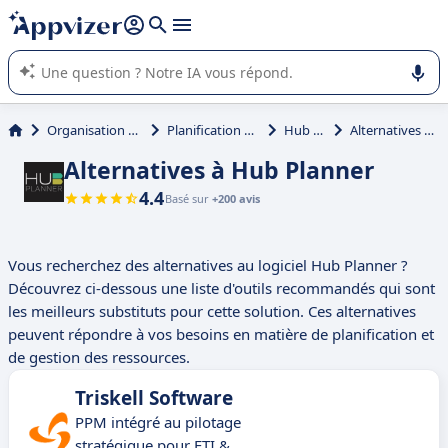
répondre (plusieurs lignes avec
shift + entrée
).
L'IA de Appvizer vous guide dans l'utilisation ou la sélection de
logiciel SaaS en entreprise.
Organisation et planification
Planification des ressources
Hub Planner
Alternatives à Hub Planner
Alternatives à Hub Planner
4.4
Basé sur
+200 avis
Vous recherchez des alternatives au logiciel Hub Planner ?
Découvrez ci-dessous une liste d'outils recommandés qui sont
les meilleurs substituts pour cette solution. Ces alternatives
peuvent répondre à vos besoins en matière de planification et
de gestion des ressources.
Triskell Software
PPM intégré au pilotage
stratégique pour ETI &