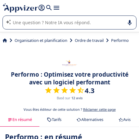
répondre (plusieurs lignes avec
shift + entrée
).
L'IA de Appvizer vous guide dans l'utilisation ou la sélection de
logiciel SaaS en entreprise.
Organisation et planification
Ordre de travail
Performo
Performo : Optimisez votre productivité
avec un logiciel performant
4.3
Basé sur
12 avis
Vous êtes éditeur de cette solution ?
Réclamer cette page
En résumé
Tarifs
Alternatives
Avis
Performo : en résumé