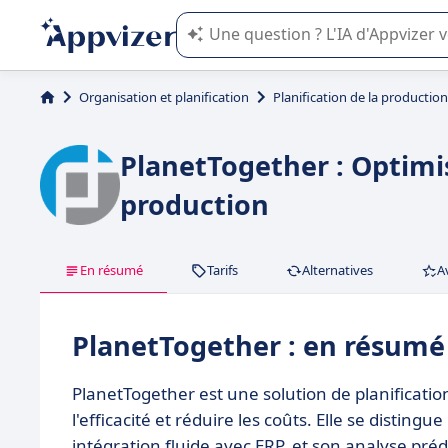
L'IA de Appvizer vous guide dans l'uti
Organisation et planification
Planification de la production
PlanetTogether : Optimi
production
En résumé
Tarifs
Alternatives
A
PlanetTogether : en résumé
PlanetTogether est une solution de planificatio
l'efficacité et réduire les coûts. Elle se disting
intégration fluide avec ERP, et son analyse pré