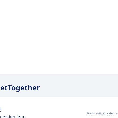
anetTogether
t
Aucun avis utilisateurs
 gestion lean