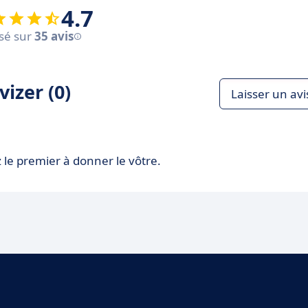
4.7
sé sur
35 avis
izer (0)
Laisser un avi
 le premier à donner le vôtre.