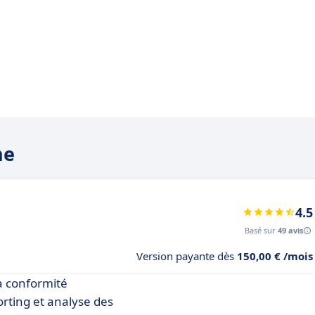
ne
4.5
Basé sur
49 avis
Version payante dès
150,00 € /mois
la conformité
orting et analyse des