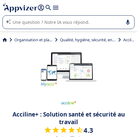
répondre (plusieurs lignes avec
shift + entrée
).
L'IA de Appvizer vous guide dans l'utilisation ou la sélection de
logiciel SaaS en entreprise.
Organisation et planification
Qualité, hygiène, sécurité, environnement (QHSE)
Acciline+
Acciline+ : Solution santé et sécurité au
travail
4.3