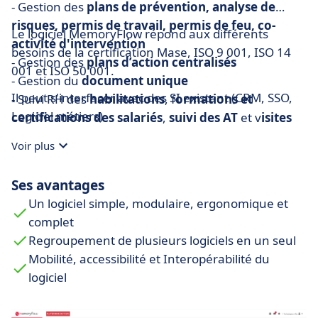
- Gestion des
plans de prévention, analyse de
risques, permis de travail, permis de feu, co-
Le logiciel MemoryFlow répond aux différents
activité d'intervention
besoins de la certification Mase, ISO 9 001, ISO 14
- Gestion des
plans d’action centralisés
001 et ISO 50 001.
- Gestion du
document unique
Il peut s'interfacer avec des SI existant (CRM, SSO,
- Suivi RH des
habilitations
, f
ormations et
Logiciel métiers)
certifications des salariés
,
suivi des AT
et v
isites
médicales, suivi des temps et congés
Voir plus
- Gestion des
protocoles de sécurité, analyse de
risques
Ses avantages
- Suivi de l'
Accueil Sécurité, quiz
et vidéo de
Un logiciel simple, modulaire, ergonomique et
formation
complet
- Gestion des
audits
,
contôles
, et
visites HSE
Regroupement de plusieurs logiciels en un seul
- Gestion des contrôles
Qualité
,
HACCP
Mobilité, accessibilité et Interopérabilité du
- Gestion et
suivi des déchets
logiciel
- Gestion et suivi des
Consignations
(suivis
machines, et bons de consignation)