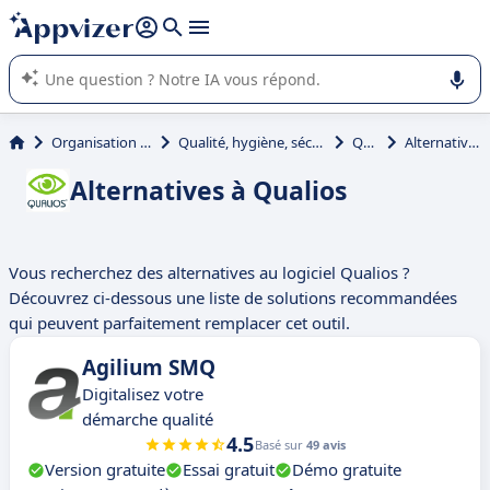
répondre (plusieurs lignes avec
shift + entrée
).
L'IA de Appvizer vous guide dans l'utilisation ou la sélection de
logiciel SaaS en entreprise.
Organisation et planification
Qualité, hygiène, sécurité, environnement (QHSE)
Qualios
Alternatives à Qualios
Alternatives à Qualios
Vous recherchez des alternatives au logiciel Qualios ?
Découvrez ci-dessous une liste de solutions recommandées
qui peuvent parfaitement remplacer cet outil.
Agilium SMQ
Digitalisez votre
démarche qualité
4.5
Basé sur
49 avis
Version gratuite
Essai gratuit
Démo gratuite