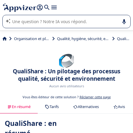
répondre (plusieurs lignes avec
shift + entrée
).
L'IA de Appvizer vous guide dans l'utilisation ou la sélection de
logiciel SaaS en entreprise.
Organisation et planification
Qualité, hygiène, sécurité, environnement (QHSE)
QualiShare
QualiShare : Un pilotage des processus
qualité, sécurité et environnement
Aucun avis utilisateurs
Vous êtes éditeur de cette solution ?
Réclamer cette page
En résumé
Tarifs
Alternatives
Avis
QualiShare : en