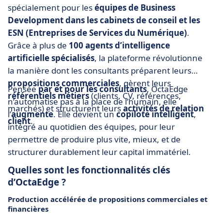
spécialement pour les
équipes de Business
Development dans les cabinets de conseil et les
ESN (Entreprises de Services du Numérique)
.
Grâce à plus de
100 agents d’intelligence
artificielle spécialisés
, la plateforme révolutionne
la manière dont les consultants préparent leurs
propositions commerciales
, gèrent leurs
Pensée
par et pour les consultants
, OctaEdge
référentiels métiers
(clients, CV, références,
n’automatise pas à la place de l’humain, elle
marchés) et structurent leurs
activités de relation
l’
augmente
. Elle devient un
copilote intelligent
,
client
.
intégré au quotidien des équipes, pour leur
permettre de produire plus vite, mieux, et de
structurer durablement leur capital immatériel.
Quelles sont les fonctionnalités clés
d’OctaEdge ?
Production accélérée de propositions commerciales et
financières