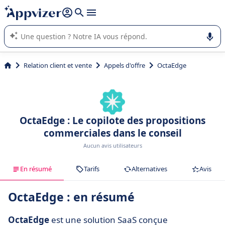
répondre (plusieurs lignes avec
shift + entrée
).
L'IA de Appvizer vous guide dans l'utilisation ou la sélection de
logiciel SaaS en entreprise.
Relation client et vente
Appels d'offre
OctaEdge
OctaEdge : Le copilote des propositions
commerciales dans le conseil
Aucun avis utilisateurs
En résumé
Tarifs
Alternatives
Avis
OctaEdge : en résumé
OctaEdge
est une solution SaaS conçue