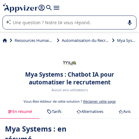
répondre (plusieurs lignes avec
shift + entrée
).
L'IA de Appvizer vous guide dans l'utilisation ou la sélection de
logiciel SaaS en entreprise.
Ressources Humaines (RH)
Automatisation du Recrutement
Mya Systems
Mya Systems : Chatbot IA pour
automatiser le recrutement
Aucun avis utilisateurs
Vous êtes éditeur de cette solution ?
Réclamer cette page
En résumé
Tarifs
Alternatives
Avis
Mya Systems : en