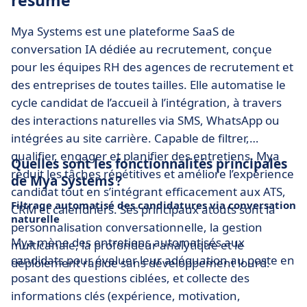
résumé
Mya Systems est une plateforme SaaS de
conversation IA dédiée au recrutement, conçue
pour les équipes RH des agences de recrutement et
des entreprises de toutes tailles. Elle automatise le
cycle candidat de l’accueil à l’intégration, à travers
des interactions naturelles via SMS, WhatsApp ou
intégrées au site carrière. Capable de filtrer,
qualifier, engager et planifier des entretiens, Mya
Quelles sont les fonctionnalités principales
réduit les tâches répétitives et améliore l’expérience
de Mya Systems ?
candidat tout en s’intégrant efficacement aux ATS,
Filtrage automatisé des candidatures via conversation
CRM et calendriers. Ses principaux atouts sont la
naturelle
personnalisation conversationnelle, la gestion
Mya mène des entretiens automatisés aux
multicanale, la profondeur analytique et le
candidats pour évaluer leur adéquation au poste en
déploiement rapide sans développement lourd.
posant des questions ciblées, et collecte des
informations clés (expérience, motivation,