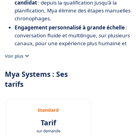
candidat
: depuis la qualification jusqu’à la
planification, Mya élimine des étapes manuelles
chronophages.
Engagement personnalisé à grande échelle
:
conversation fluide et multilingue, sur plusieurs
canaux, pour une expérience plus humaine et
inclusive.
Voir plus
Insights exploitables pour les équipes RH
:
enrichissement des données candidats et
Mya Systems : Ses
reporting avancé pour piloter la stratégie de
tarifs
recrutement.
Déploiement modulaire et intégrations
robustes
: connectivité aux systèmes RH
existants sans projet technique majeur,
Standard
utilisable par les grandes équipes ou agences.
Tarif
Réduction des biais humains au premier
sur demande
contact
: traitement objectif des candidatures,