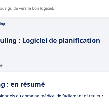
lisation ou la sélection de logiciel SaaS en entreprise.
ling
ing : Logiciel de planification
vis
g : en résumé
sionnels du domaine médical de facilement gérer leur