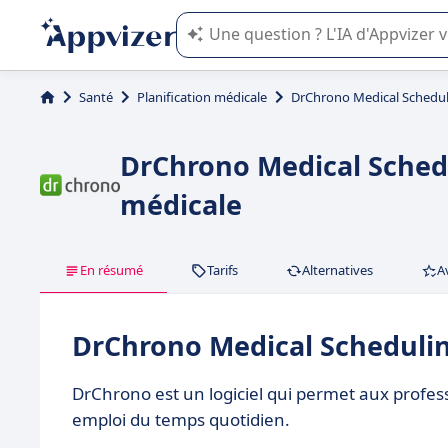
L'IA de Appvizer vous guide dans l'uti
Santé
Planification médicale
DrChrono Medical Schedu
DrChrono Medical Schedul
médicale
En résumé
Tarifs
Alternatives
A
DrChrono Medical Schedulin
DrChrono est un logiciel qui permet aux profes
emploi du temps quotidien.