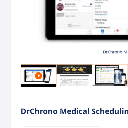
DrChrono Med
DrChrono Medical Scheduling