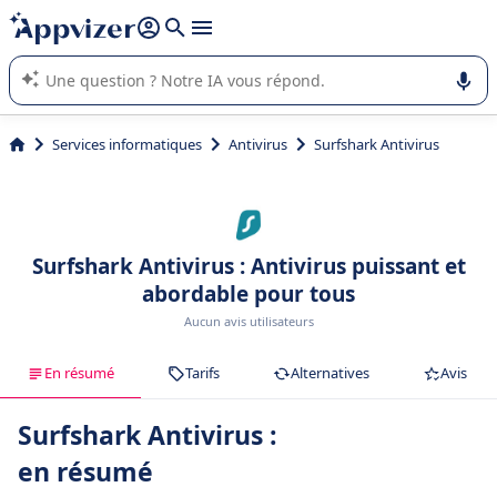
répondre (plusieurs lignes avec
shift + entrée
).
L'IA de Appvizer vous guide dans l'utilisation ou la sélection de
logiciel SaaS en entreprise.
Services informatiques
Antivirus
Surfshark Antivirus
Surfshark Antivirus : Antivirus puissant et
abordable pour tous
Aucun avis utilisateurs
En résumé
Tarifs
Alternatives
Avis
Surfshark Antivirus :
en résumé