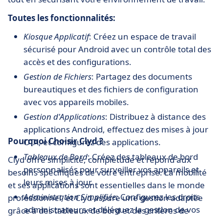
Toutes les fonctionnalités:
Kiosque Applicatif
: Créez un espace de travail
sécurisé pour Android avec un contrôle total des
accès et des configurations.
Gestion de Fichiers
: Partagez des documents
bureautiques et des fichiers de configuration
avec vos appareils mobiles.
Gestion d'Applications
: Distribuez à distance des
applications Android, effectuez des mises à jour
Pourquoi Choisir Clyd ?
OTA, et configurez des applications.
Tableaux de Bord
: Créez des tableaux de bord
Clyd offre simplicité, complétude et répond aux
personnalisés pour surveiller vos appareils et
besoins spécifiques de votre entreprise. La mobilité
leurs mises à jour.
et ses applications sont essentielles dans le monde
Administration Simplifiée
: Configurez les droits
professionnel, et Clyd assure une gestion adaptée
administrateurs et déléguez la gestion de vos
grâce à des tableaux de bord et des critères de