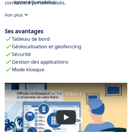
appareils mobiles.
conformité personnalisés.
Sécurité au Volant
: Bloquez les terminaux en
Voir plus
conduite et désactivez l'usage tactile à certaines
vitesses.
Ses avantages
Géolocalisation et Géorepérage
: Suivez la
Tableau de bord
localisation de vos terminaux, déclenchez des
Géolocalisation et géofencing
alertes en cas de sortie de zone, et effectuez un
Sécurité
contrôle à distance.
Gestion des applications
Interface Intuitive
: L'interface de Clyd est simple,
Mode kiosque
ergonomique et permet une gestion
transparente de vos appareils Android.