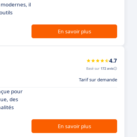
 modernes, il
outils
En savoir plus
4.7
Basé sur
172 avis
Tarif sur demande
nçue pour
que, des
alités
En savoir plus