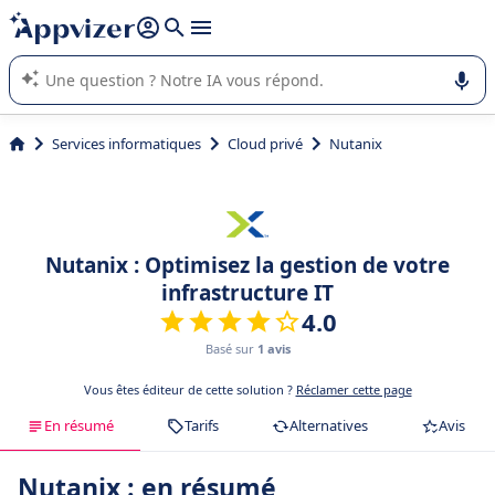
répondre (plusieurs lignes avec
shift + entrée
).
L'IA de Appvizer vous guide dans l'utilisation ou la sélection de
logiciel SaaS en entreprise.
Services informatiques
Cloud privé
Nutanix
Nutanix : Optimisez la gestion de votre
infrastructure IT
4.0
Basé sur
1 avis
Vous êtes éditeur de cette solution ?
Réclamer cette page
En résumé
Tarifs
Alternatives
Avis
Nutanix : en résumé