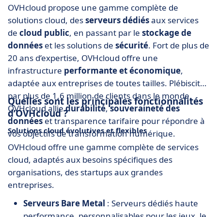
OVHcloud propose une gamme complète de
solutions cloud, des
serveurs dédiés
aux services
de
cloud public
, en passant par le
stockage de
données
et les solutions de
sécurité
. Fort de plus de
20 ans d’expertise, OVHcloud offre une
infrastructure
performante et économique
,
adaptée aux entreprises de toutes tailles. Plébiscité
par plus de 1,6 million de clients dans le monde,
Quelles sont les principales fonctionnalités
OVHcloud allie
durabilité
,
souveraineté des
d’OVHcloud ?
données
et transparence tarifaire pour répondre à
Solutions cloud évolutives et flexibles
vos objectifs de transformation numérique.
OVHcloud offre une gamme complète de services
cloud, adaptés aux besoins spécifiques des
organisations, des startups aux grandes
entreprises.
Serveurs Bare Metal
: Serveurs dédiés haute
performance, personnalisables pour les jeux, le