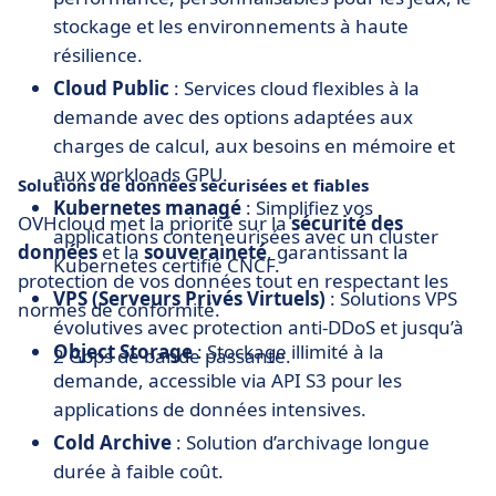
stockage et les environnements à haute
résilience.
Cloud Public
: Services cloud flexibles à la
demande avec des options adaptées aux
charges de calcul, aux besoins en mémoire et
aux workloads GPU.
Solutions de données sécurisées et fiables
Kubernetes managé
: Simplifiez vos
OVHcloud met la priorité sur la
sécurité des
applications conteneurisées avec un cluster
données
et la
souveraineté
, garantissant la
Kubernetes certifié CNCF.
protection de vos données tout en respectant les
VPS (Serveurs Privés Virtuels)
: Solutions VPS
normes de conformité.
évolutives avec protection anti-DDoS et jusqu’à
Object Storage
: Stockage illimité à la
2 Gbps de bande passante.
demande, accessible via API S3 pour les
applications de données intensives.
Cold Archive
: Solution d’archivage longue
durée à faible coût.