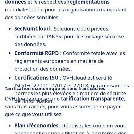
données
et le respect des
réglementations
mondiales, idéal pour les organisations manipulant
des données sensibles.
SecNumCloud
: Solutions cloud privées
certifiées par l’ANSSI pour le stockage sécurisé
des données.
Conformité RGPD
: Conformité totale avec les
règlements européens en matière de
protection des données.
Certifications ISO
: OVHcloud est certifié
ISO/IEC 27001, 27017 et 27018, garantissant les
Tarification économique et sans frais cachés
normes les plus élevées en matière de sécurité
OVHcloud propose une
tarification transparente
,
de l'information.
sans frais cachés, pour vous assurer de ne payer
que ce que vous utilisez.
Plan d’économies
: Réduisez les coûts en vous
engageant sur une utilisation à long terme des