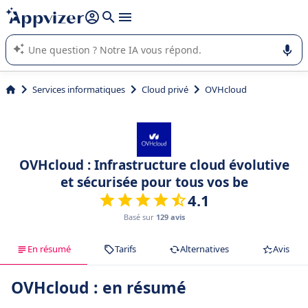
répondre (plusieurs lignes avec
shift + entrée
).
L'IA de Appvizer vous guide dans l'utilisation ou la sélection de
logiciel SaaS en entreprise.
Services informatiques
Cloud privé
OVHcloud
OVHcloud : Infrastructure cloud évolutive
et sécurisée pour tous vos be
4.1
Basé sur
129 avis
En résumé
Tarifs
Alternatives
Avis
OVHcloud : en résumé