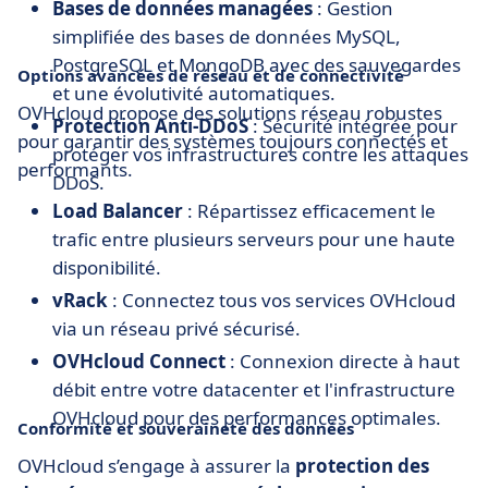
Bases de données managées
: Gestion
simplifiée des bases de données MySQL,
PostgreSQL et MongoDB avec des sauvegardes
Options avancées de réseau et de connectivité
et une évolutivité automatiques.
OVHcloud propose des solutions réseau robustes
Protection Anti-DDoS
: Sécurité intégrée pour
pour garantir des systèmes toujours connectés et
protéger vos infrastructures contre les attaques
performants.
DDoS.
Load Balancer
: Répartissez efficacement le
trafic entre plusieurs serveurs pour une haute
disponibilité.
vRack
: Connectez tous vos services OVHcloud
via un réseau privé sécurisé.
OVHcloud Connect
: Connexion directe à haut
débit entre votre datacenter et l'infrastructure
OVHcloud pour des performances optimales.
Conformité et souveraineté des données
OVHcloud s’engage à assurer la
protection des