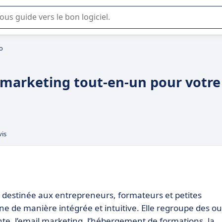
lisation ou la sélection de logiciel SaaS en entreprise.
o
 marketing tout‑en‑un pour votre
vis
 destinée aux entrepreneurs, formateurs et petites
gne de manière intégrée et intuitive. Elle regroupe des out
ente, l’email marketing, l’hébergement de formations, la