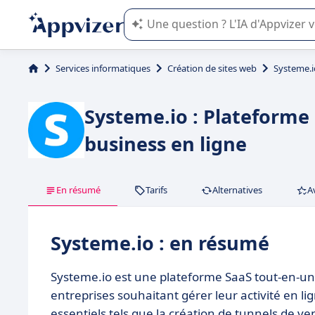
L'IA de Appvizer vous guide dans l'uti
Services informatiques
Création de sites web
Systeme.i
Systeme.io : Plateforme
business en ligne
En résumé
Tarifs
Alternatives
A
Systeme.io : en résumé
Systeme.io est une plateforme SaaS tout‑en‑un
entreprises souhaitant gérer leur activité en li
essentiels tels que la création de tunnels de v