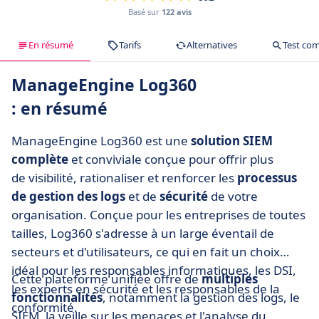
Basé sur
122 avis
En résumé
Tarifs
Alternatives
Test com
ManageEngine Log360
: en résumé
ManageEngine Log360 est une
solution SIEM
complète
et conviviale conçue pour offrir plus
de visibilité, rationaliser et renforcer les
processus
de gestion des logs
et de
sécurité
de votre
organisation. Conçue pour les entreprises de toutes
tailles, Log360 s'adresse à un large éventail de
secteurs et d'utilisateurs, ce qui en fait un choix
idéal pour les responsables informatiques, les DSI,
Cette plateforme unifiée offre de
multiples
les experts en sécurité et les responsables de la
fonctionnalités
, notamment la gestion des logs, le
conformité.
SIEM, la veille sur les menaces et l'analyse du