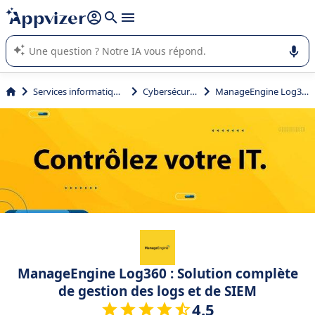
répondre (plusieurs lignes avec
shift + entrée
).
L'IA de Appvizer vous guide dans l'utilisation ou la sélection de
logiciel SaaS en entreprise.
Services informatiques
Cybersécurité
ManageEngine Log360
ManageEngine Log360 : Solution complète
de gestion des logs et de SIEM
4.5