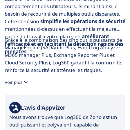
comportement des utilisateurs, éliminant ainsi le
besoin de recourir à de multiples outils disparates.
Cette cohésion
simplifie les opérations de sécurité
mentionnées ci-dessus en effectuant la majeure
partie du travail à votre place, en
améliorant
Grâce à la combinaison des cinq outils puissants de
l'efficacité et en facilitant la détection rapide des
ManageEngine (5ADAudit Plus, EventLog Analyzer,
menaces
.
M365 manager Plus, Exchange Reporter Plus et
Cloud Security Plus), Log360 garantit la conformité,
renforce la sécurité et atténue les risques.
Voir plus
L'avis d'Appvizer
Nous avons trouvé que Log360 de Zoho est un
outil puissant et polyvalent, capable de