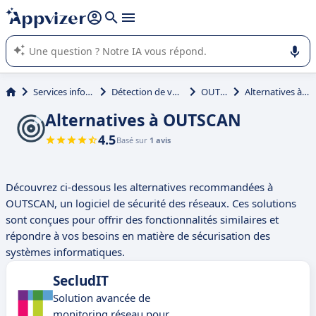
répondre (plusieurs lignes avec
shift + entrée
).
L'IA de Appvizer vous guide dans l'utilisation ou la sélection de
logiciel SaaS en entreprise.
Services informatiques
Détection de vulnérabilités
OUTSCAN
Alternatives à OUTSCAN
Alternatives à OUTSCAN
4.5
Basé sur
1 avis
Découvrez ci-dessous les alternatives recommandées à
OUTSCAN, un logiciel de sécurité des réseaux. Ces solutions
sont conçues pour offrir des fonctionnalités similaires et
répondre à vos besoins en matière de sécurisation des
systèmes informatiques.
SecludIT
Solution avancée de
monitoring réseau pour