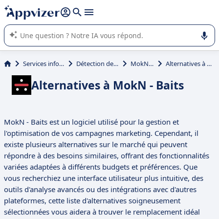
répondre (plusieurs lignes avec
shift + entrée
).
L'IA de Appvizer vous guide dans l'utilisation ou la sélection de
logiciel SaaS en entreprise.
Services informatiques
Détection des menaces
MokN - Baits
Alternatives à MokN - Baits
Alternatives à MokN - Baits
MokN - Baits est un logiciel utilisé pour la gestion et
l'optimisation de vos campagnes marketing. Cependant, il
existe plusieurs alternatives sur le marché qui peuvent
répondre à des besoins similaires, offrant des fonctionnalités
variées adaptées à différents budgets et préférences. Que
vous recherchiez une interface utilisateur plus intuitive, des
outils d'analyse avancés ou des intégrations avec d'autres
plateformes, cette liste d'alternatives soigneusement
sélectionnées vous aidera à trouver le remplacement idéal