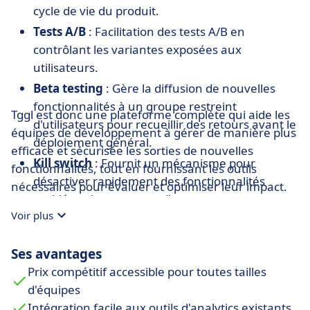
cycle de vie du produit.
Tests A/B
: Facilitation des tests A/B en
contrôlant les variantes exposées aux
utilisateurs.
Beta testing
: Gère la diffusion de nouvelles
fonctionnalités à un groupe restreint
Tggl est donc une plateforme complète qui aide les
d'utilisateurs pour recueillir des retours avant le
équipes de développement à gérer de manière plus
déploiement général.
efficace et sécurisée les sorties de nouvelles
Kill switch
: Fournit un mécanisme pour
fonctionnalités, tout en fournissant les outils
désactiver rapidement des fonctionnalités
nécessaires pour évaluer et optimiser leur impact.
problématiques en cas d'urgence.
Voir plus
Migrations techniques
: Supporte les
migrations techniques en permettant un
Ses avantages
déploiement progressif et le contrôle des
Prix compétitif accessible pour toutes tailles
fonctionnalités.
d'équipes
Optimisation des métriques business
:
Intégration facile aux outils d'analytics existants