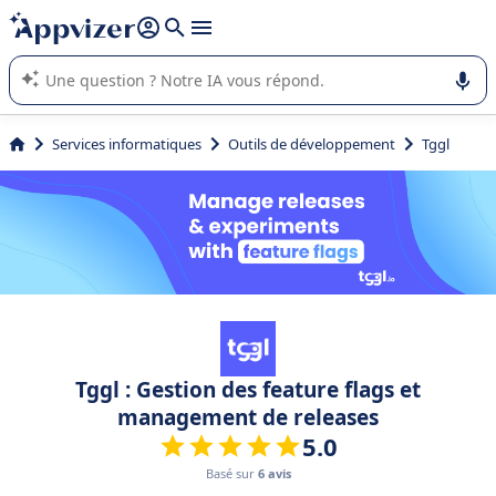
répondre (plusieurs lignes avec
shift + entrée
).
L'IA de Appvizer vous guide dans l'utilisation ou la sélection de
logiciel SaaS en entreprise.
Services informatiques
Outils de développement
Tggl
Tggl : Gestion des feature flags et
management de releases
5.0
Basé sur
6 avis