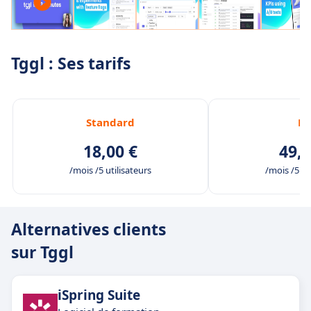
Tggl : Ses tarifs
Standard
Pr
18,00 €
49,0
/mois /5 utilisateurs
/mois /5 ut
Alternatives clients
sur Tggl
iSpring Suite