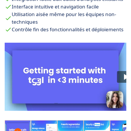
Analyse et optimisation des métriques
Interface intuitive et navigation facile
importantes pour aligner les sorties de
Utilisation aisée même pour les équipes non-
développement avec les objectifs business.
techniques
Remote config
: Permet de gérer et d'ajuster
Contrôle fin des fonctionnalités et déploiements
les configurations de l'application à distance
sans nécessiter de nouvelles versions.