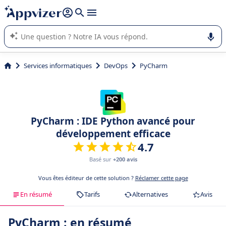
répondre (plusieurs lignes avec
shift + entrée
).
L'IA de Appvizer vous guide dans l'utilisation ou la sélection de
logiciel SaaS en entreprise.
Services informatiques
DevOps
PyCharm
PyCharm : IDE Python avancé pour
développement efficace
4.7
Basé sur
+200 avis
Vous êtes éditeur de cette solution ?
Réclamer cette page
En résumé
Tarifs
Alternatives
Avis
PyCharm : en résumé