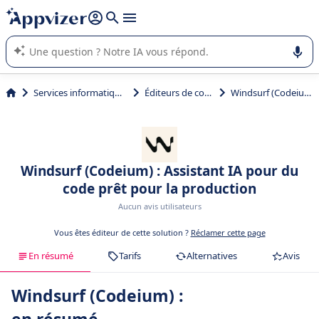
répondre (plusieurs lignes avec
shift + entrée
).
L'IA de Appvizer vous guide dans l'utilisation ou la sélection de
logiciel SaaS en entreprise.
Services informatiques
Éditeurs de code
Windsurf (Codeium)
Windsurf (Codeium) : Assistant IA pour du
code prêt pour la production
Aucun avis utilisateurs
Vous êtes éditeur de cette solution ?
Réclamer cette page
En résumé
Tarifs
Alternatives
Avis
Windsurf (Codeium) :