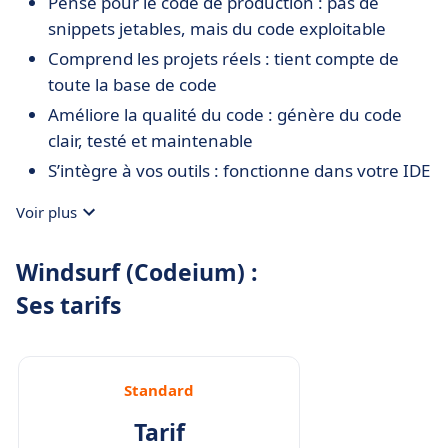
Pensé pour le code de production : pas de
snippets jetables, mais du code exploitable
Comprend les projets réels : tient compte de
toute la base de code
Améliore la qualité du code : génère du code
clair, testé et maintenable
S’intègre à vos outils : fonctionne dans votre IDE
habituel
Voir plus
Respecte les standards d’équipe : s’adapte aux
conventions internes et à l’architecture du
Windsurf (Codeium) :
projet
Ses tarifs
Standard
Tarif